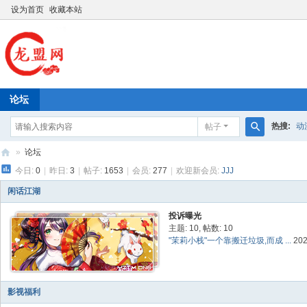
设为首页
收藏本站
论坛
热搜:
动
帖子
搜
»
论坛
索
今日:
0
|
昨日:
3
|
帖子:
1653
|
会员:
277
|
欢迎新会员:
JJJ
龙
盟
闲话江湖
网
投诉曝光
主题: 10
,
帖数: 10
"茉莉小栈"一个靠搬迁垃圾,而成 ...
202
影视福利