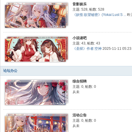
音影娱乐
主题: 528
,
帖数: 528
《妖怪:欲望秘密》(Yokai:Lust S ...
昨天
小说读吧
主题: 43
,
帖数: 43
《圣狱》作者:空神
2025-11-11 05:2
论坛办公
综合招聘
主题: 0
,
帖数: 0
从未
活动公告
主题: 0
,
帖数: 0
从未