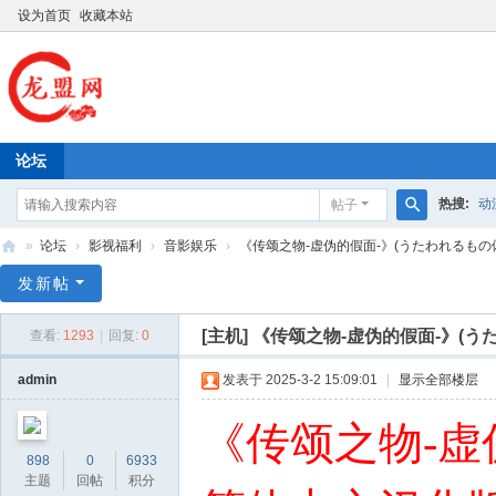
设为首页
收藏本站
论坛
热搜:
动
帖子
搜
»
论坛
›
影视福利
›
音影娱乐
›
《传颂之物-虚伪的假面-》(うたわれるもの偽り
索
龙
发新帖
盟
[主机]
《传颂之物-虚伪的假面-》(
查看:
1293
|
回复:
0
网
admin
发表于 2025-3-2 15:09:01
|
显示全部楼层
《传颂之物-虚
898
0
6933
主题
回帖
积分