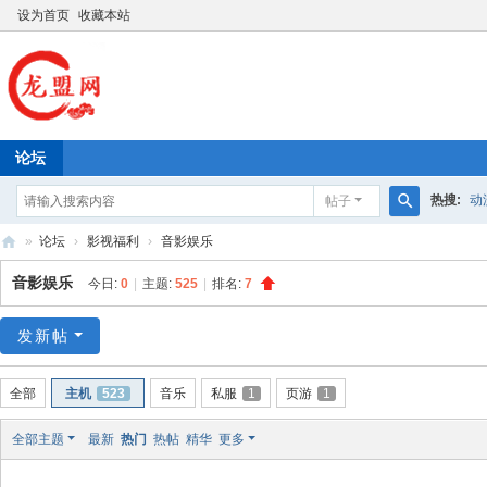
设为首页
收藏本站
论坛
热搜:
动
帖子
搜
»
论坛
›
影视福利
›
音影娱乐
索
龙
音影娱乐
今日:
0
|
主题:
525
|
排名:
7
盟
网
发新帖
全部
主机
523
音乐
私服
1
页游
1
全部主题
最新
热门
热帖
精华
更多