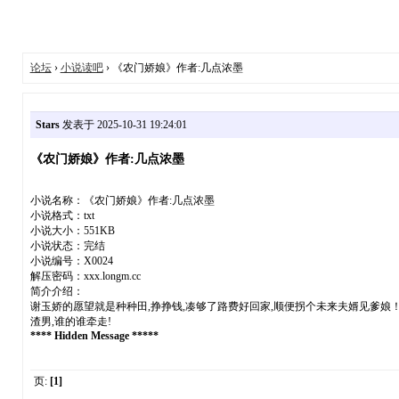
论坛
›
小说读吧
› 《农门娇娘》作者:几点浓墨
Stars
发表于 2025-10-31 19:24:01
《农门娇娘》作者:几点浓墨
小说名称：《农门娇娘》作者:几点浓墨
小说格式：txt
小说大小：551KB
小说状态：完结
小说编号：X0024
解压密码：xxx.longm.cc
简介介绍：
谢玉娇的愿望就是种种田,挣挣钱,凑够了路费好回家,顺便拐个未来夫婿见爹娘
渣男,谁的谁牵走!
**** Hidden Message *****
页:
[1]